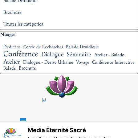
Balade Druidique
Brochure
Toutes les catégories
Sauter le bloc Nuages
Nuages
Dédicace
Cercle de Recherches
Balade Druidique
Conférence
Dialogue
Séminaire
Atelier - Balade
Atelier
Dialogue - Dérive Urbaine
Voyage
Conférence Interactive
Brochure
Balade
Sauter le menu
Media Éternité Sacré
X