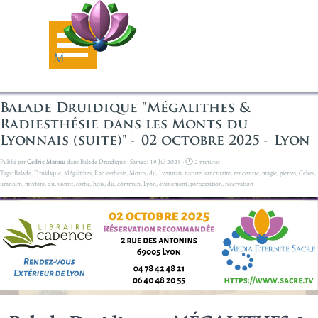
Aller au contenu
Sauter le menu
Balade Druidique "Mégalithes &
Radiesthésie dans les Monts du
Lyonnais (suite)" - 02 octobre 2025 - Lyon
Publié par
Cédric Mannu
dans
Balade Druidique
· Samedi 19 Jul 2025 ·
2 minutes
Tags:
Balade
,
Druidique
,
Mégalithes
,
Radiesthésie
,
Monts
,
du
,
Lyonnais
,
nature
,
sanctuaire
,
rencontre
,
magie
,
pierres
,
Celtes
,
uranium
,
mystère
,
du
,
vivant
,
sortie
,
hors
,
du
,
commun
,
Lyon
,
événement
,
participation
,
réservation