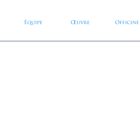
Sauter le menu
Équipe
Œuvre
Officine
▼
▼
▼