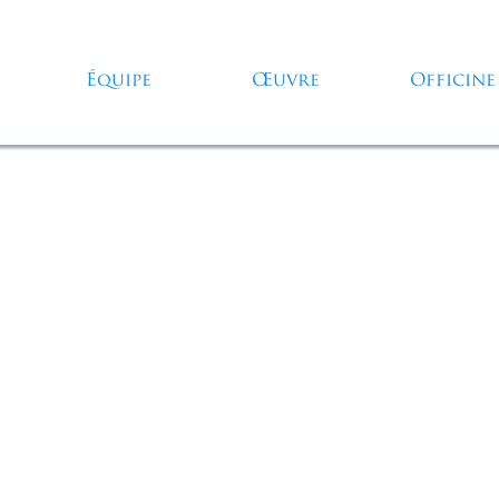
Sauter le menu
Équipe
Œuvre
Officine
▼
▼
▼