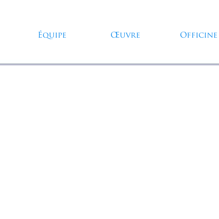
Sauter le menu
Équipe
Œuvre
Officine
▼
▼
▼