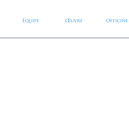
Sauter le menu
Équipe
Œuvre
Officine
▼
▼
▼